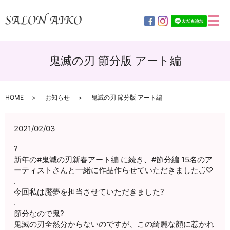
メ
鬼滅の刃 節分版 アート編
HOME
お知らせ
鬼滅の刃 節分版 アート編
2021/02/03
?
新年の#鬼滅の刃新春アート編 に続き、#節分編 15名のア
ーティストさんと一緒に作品作らせていただきました◡̈♡
.
今回私は魘夢を担当させていただきました?
.
節分なので鬼?
鬼滅の刃全然分からないのですが、この綺麗な顔に惹かれ