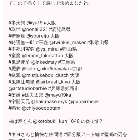
てこの子描く！て感じで決めました?✨
.
#半天狗 @iyu19 #大阪
#珠世 @nonail321 #鹿児島県
#猗窩座 @soureiju 大阪
#時透無一郎 #玉壺 @twinkle_maker #和歌山県
#不死川実弥 @ys_mirai #岡山県
#童磨 @emmi_faketattoo 大阪
#鬼黒死牟 @inkedmay #三重県
#魘夢 @salon_aiko#mayaka #京都
#鎹鴉 @mistjukebox_clutch 大阪
#鬼舞辻無惨 @airbrush_kiyo 大阪
@artstudiobarbie #兵庫県姫路市
#堕姫 #妓夫太郎 @mayu19ka
#宇髄天元 @hair.make.myk @puhairmeak
#鳴女 @chiyooooootam
.
曲は寿くん @kotobuki_kun_1048 の炎です?
.
#キヨさんと愉快な仲間達 #節分版アート編 #鬼滅の刃を