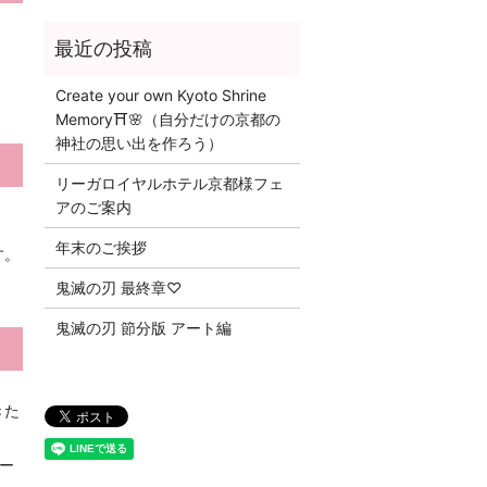
Create your own Kyoto Shrine
Memory⛩️🌸（自分だけの京都の
神社の思い出を作ろう）
リーガロイヤルホテル京都様フェ
アのご案内
年末のご挨拶
す。
鬼滅の刃 最終章♡
鬼滅の刃 節分版 アート編
きた
ー